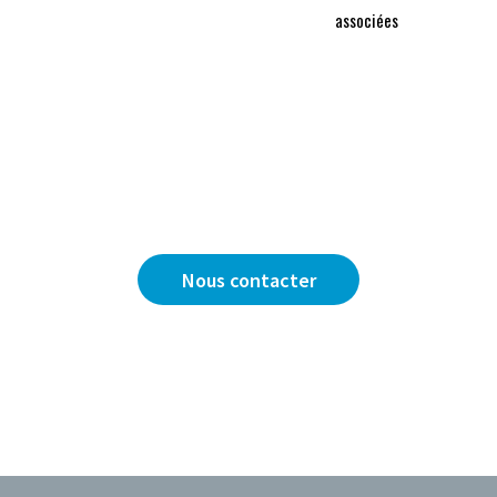
associées
Vous avez une question ?
Nous sommes là pour y répondre.
Nous contacter