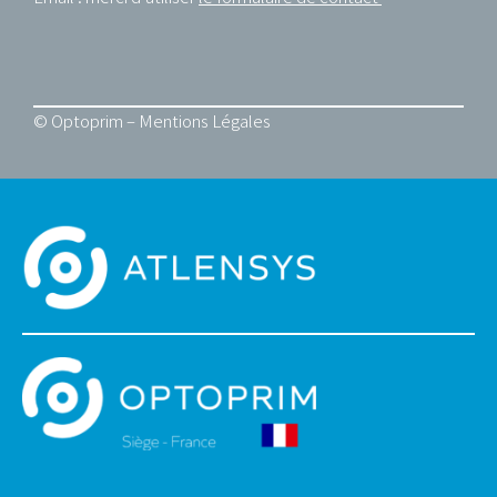
© Optoprim –
Mentions Légales