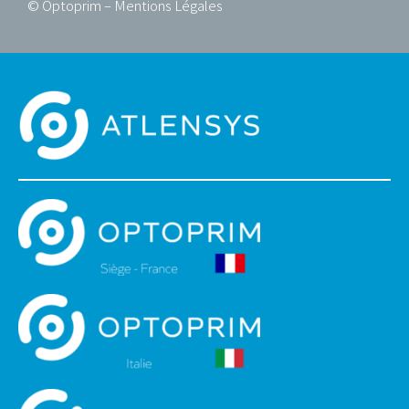
© Optoprim –
Mentions Légales