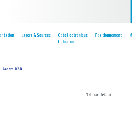
entation
Lasers & Sources
Optoélectronique
Positionnement
M
Optoprim
Lasers DBR