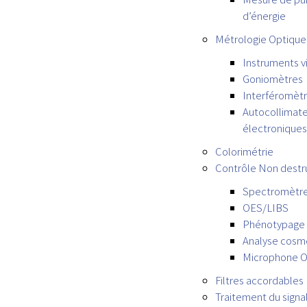
d’énergie
Métrologie Optique
Instruments v
Goniomètres
Interféromèt
Autocollimat
électroniques
Colorimétrie
Contrôle Non destru
Spectromètre
OES/LIBS
Phénotypage
Analyse cosm
Microphone O
Filtres accordables
Traitement du signa