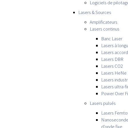
Logiciels de pilota
Lasers & Sources
Amplificateurs
Lasers continus
Banc Laser
Lasers à longu
Lasers accor
Lasers DBR
Lasers CO2
Lasers HeNe
Lasers industri
Lasers ultra-fi
Power Over F
Lasers pulsés
Lasers Femt
Nanoseconde 
d’onde fixe