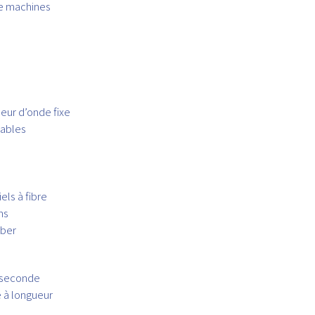
ge machines
eur d’onde fixe
dables
els à fibre
ns
iber
oseconde
à longueur