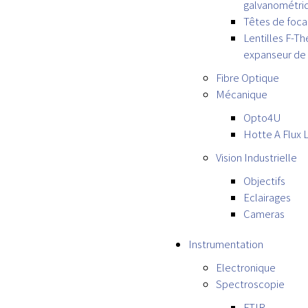
galvanométri
Têtes de focal
Lentilles F-Th
expanseur de 
Fibre Optique
Mécanique
Opto4U
Hotte A Flux 
Vision Industrielle
Objectifs
Eclairages
Cameras
Instrumentation
Electronique
Spectroscopie
FTIR