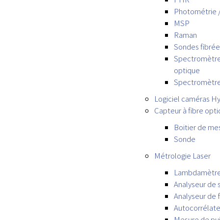
Photométrie 
MSP
Raman
Sondes fibrée
Spectromètre 
optique
Spectromètr
Logiciel caméras H
Capteur à fibre opt
Boitier de me
Sonde
Métrologie Laser
Lambdamètr
Analyseur de 
Analyseur de 
Autocorrélate
Mesure de pu