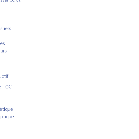
isuels
res
eurs
ctif
 – OCT
étique
ptique
l