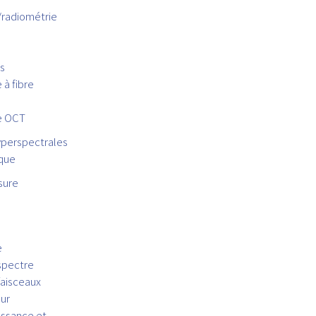
/radiométrie
s
à fibre
e OCT
yperspectrales
ique
sure
e
spectre
faisceaux
ur
issance et