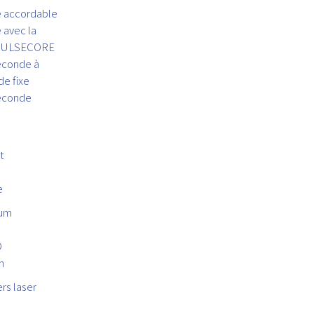
 accordable
avec la
 PULSECORE
econde à
de fixe
econde
t
e
uum
D
n
ers laser