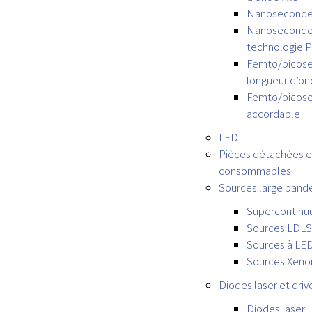
Nanoseconde
Nanoseconde 
technologie
Femto/picos
longueur d’on
Femto/picos
accordable
LED
Pièces détachées e
consommables
Sources large band
Supercontin
Sources LDLS
Sources à LE
Sources Xeno
Diodes laser et driv
Diodes laser