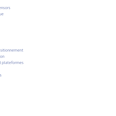
ensors
ue
ositionnement
ion
et plateformes
s