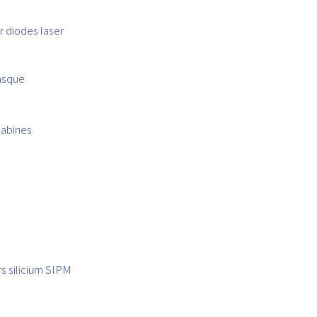
 diodes laser
asque
cabines
s
s silicium SIPM