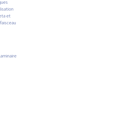
ques
isation
eta et
faisceau
Laminaire