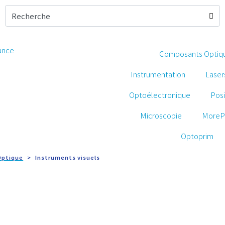
Composants Optiq
Instrumentation
Laser
Optoélectronique
Pos
Microscopie
MoreP
Optoprim
Optique
Instruments visuels