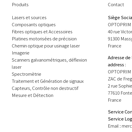
Produits
Contact
Lasers et sources
Siège Socia
Composants optiques
OPTOPRIM 
Fibres optiques et Accessoires
40 rue Victo
Platines motorisées de précision
91300 Mass
Chemin optique pour usinage laser
France
Imagerie
Adresse de 
Scanners galvanométriques, déflexion
address :
laser
OPTOPRIM 
Spectromètrie
ZAC de Freg
Traitement et Génération de signaux
2 rue Sophi
Capteurs, Contrôle non destructif
77610 Fonte
Mesure et Détection
France
Service Com
Service Log
Email : merci