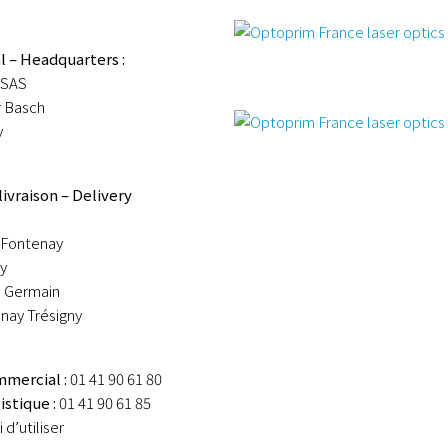
l – Headquarters :
SAS
r Basch
y
livraison – Delivery
Fontenay
y
e Germain
nay Trésigny
mercial :
01 41 90 61 80
istique :
01 41 90 61 85
 d’utiliser
le formulaire de