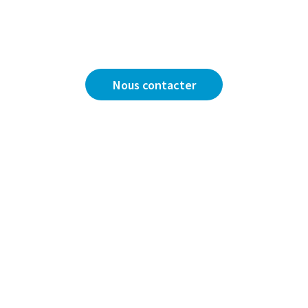
Vous avez une question ?
Nous sommes là pour y répondre.
Nous contacter