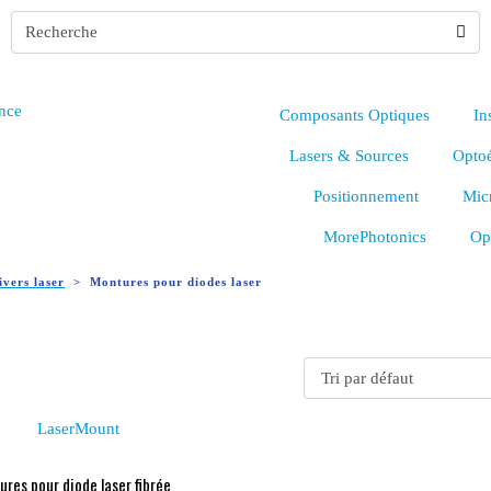
Composants Optiques
In
Lasers & Sources
Optoé
Positionnement
Mic
MorePhotonics
Op
ivers laser
Montures pour diodes laser
res pour diode laser fibrée