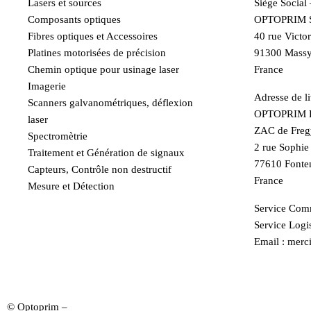
Lasers et sources
Siège Social
Composants optiques
OPTOPRIM 
Fibres optiques et Accessoires
40 rue Victo
Platines motorisées de précision
91300 Mass
Chemin optique pour usinage laser
France
Imagerie
Adresse de li
Scanners galvanométriques, déflexion
OPTOPRIM F
laser
ZAC de Freg
Spectromètrie
2 rue Sophi
Traitement et Génération de signaux
77610 Fonte
Capteurs, Contrôle non destructif
France
Mesure et Détection
Service Comm
Service Logis
Email : merci
contact
© Optoprim –
Mentions Légales