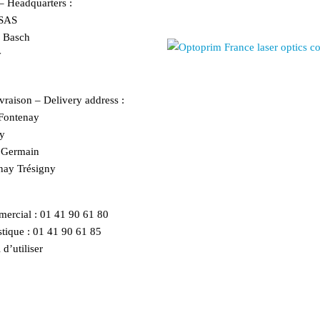
 – Headquarters :
SAS
r Basch
y
vraison – Delivery address :
ontenay
y
e Germain
nay Trésigny
ercial :
01 41 90 61 80
tique :
01 41 90 61 85
 d’utiliser
le formulaire de