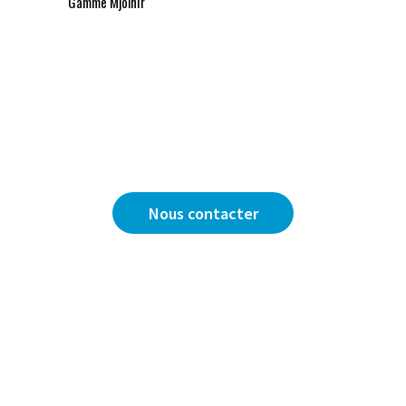
Gamme Mjolnir
Vous avez une question ?
Nous sommes là pour y répondre.
Nous contacter