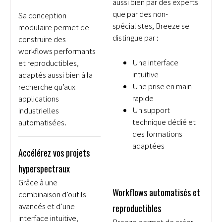
aussi bien par des experts
que par des non-
Sa conception
spécialistes, Breeze se
modulaire permet de
distingue par :
construire des
workflows performants
Une interface
et reproductibles,
intuitive
adaptés aussi bien à la
Une prise en main
recherche qu’aux
rapide
applications
Un support
industrielles
technique dédié et
automatisées.
des formations
adaptées
Accélérez vos projets
hyperspectraux
Grâce à une
Workflows automatisés et
combinaison d’outils
avancés et d’une
reproductibles
interface intuitive,
Breeze permet de créer