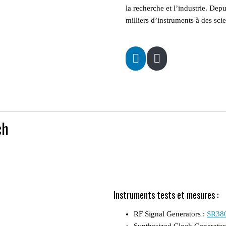
la recherche et l’industrie.
Depui
milliers d’instruments à des sci
ch
Instruments tests et mesures :
RF Signal Generators :
SR380
Synthesized Clock Generator