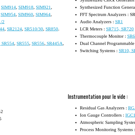
,
SIM914
,
SIM918
,
SIM921
,
Synthesized Function Gener
,
SIM954
,
SIM960
,
SIM964
,
FFT Spectrum Analyzers : S
/2
Audio Analyzers :
SR1
44
,
SR2124
,
SR510/30
,
SR850
.
LCR Meters :
SR715, SR720
Thermocouple Monitor :
SR6
,
SR554
,
SR555
,
SR556
,
SR445A
,
Dual Channel Programmable F
Switching Systems :
SR10, S
Instrumentation pour le vide :
Residual Gas Analyzers :
RGA
52
Ion Gauge Controllers :
IGC
5
Atmospheric Sampling Syste
Process Monitoring Systems 