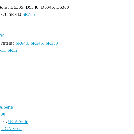
ators : DS335, DS340, DS345, DS360
R770,SR780,
SR785
30
ilters :
SR640, SR645, SR650
R11,SR12
 Serie
100
ms :
UGA Serie
:
UGA Serie