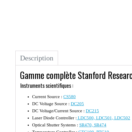
Description
Gamme complète Stanford Resear
Instruments scientifiques :
Current Source :
CS580
DC Voltage Source :
DC205
DC Voltage/Current Source :
DC215
Laser Diode Controller :
LDC500, LDC501, LDC502
Optical Shutter Systems :
SR470, SR474
Temperature Controller :
CTC100
,
PTC10