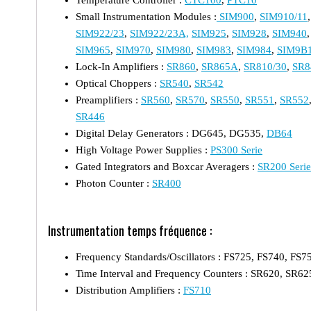
Small Instrumentation Modules :
SIM900
,
SIM910/11
SIM922/23
,
SIM922/23A,
SIM925
,
SIM928
,
SIM940
SIM965
,
SIM970
,
SIM980
,
SIM983
,
SIM984
,
SIM9B1
Lock-In Amplifiers :
SR860
,
SR865A
,
SR810/30
,
SR8
Optical Choppers :
SR540
,
SR542
Preamplifiers :
SR560
,
SR570
,
SR550
,
SR551
,
SR552
SR446
Digital Delay Generators : DG645, DG535,
DB64
High Voltage Power Supplies :
PS300 Serie
Gated Integrators and Boxcar Averagers :
SR200 Serie
Photon Counter :
SR400
Instrumentation temps fréquence :
Frequency Standards/Oscillators : FS725, FS740, FS7
Time Interval and Frequency Counters : SR620, SR62
Distribution Amplifiers :
FS710