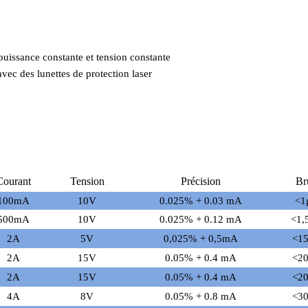
uissance constante et tension constante
avec des lunettes de protection laser
Courant
Tension
Précision
Br
100mA
10V
0.025% + 0.03 mA
<1
500mA
10V
0.025% + 0.12 mA
<1,
2A
5V
0,025% + 0,5mA
<1
2A
15V
0.05% + 0.4 mA
<2
2A
15V
0.05% + 0.4 mA
<2
4A
8V
0.05% + 0.8 mA
<3