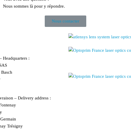
Nous sommes là pour y répondre.
Nous contacter
 – Headquarters :
SAS
r Basch
y
vraison – Delivery address :
ontenay
y
e Germain
nay Trésigny