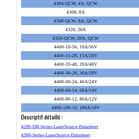
4304-QCW, 4A, QCW
4308, 8A
4308-QCW, 8A, QCW
4320, 20A
4320-QCW, 20A, QCW
4400-10-56, 10A/56V
4400-15-28, 15A/28V
4400-20-48, 20A/48V
4400-30-28, 30A/28V
4400-40-24, 40A/24V
4400-60-14, 60A/14V
4400-80-12, 80A/12V
4400-100-10, 100A/10V
Descriptif détaillé :
4200-DR-Series-LaserSource-Datasheet
4300-Series-LaserSource-Datasheet