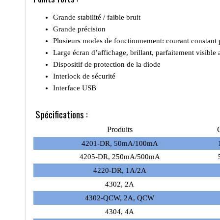
Grande stabilité / faible bruit
Grande précision
Plusieurs modes de fonctionnement: courant constant p
Large écran d’affichage, brillant, parfaitement visible 
Dispositif de protection de la diode
Interlock de sécurité
Interface USB
Spécifications :
Produits
4201-DR, 50mA/100mA
4205-DR, 250mA/500mA
4220-DR, 1A/2A
4302, 2A
4302-QCW, 2A, QCW
4304, 4A