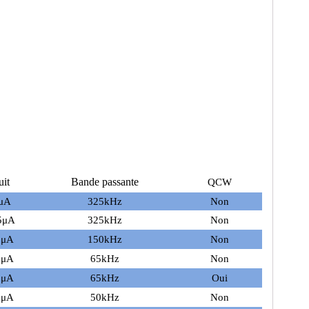
uit
Bande passante
QCW
μA
325kHz
Non
5μA
325kHz
Non
5μA
150kHz
Non
0μA
65kHz
Non
0μA
65kHz
Oui
0μA
50kHz
Non