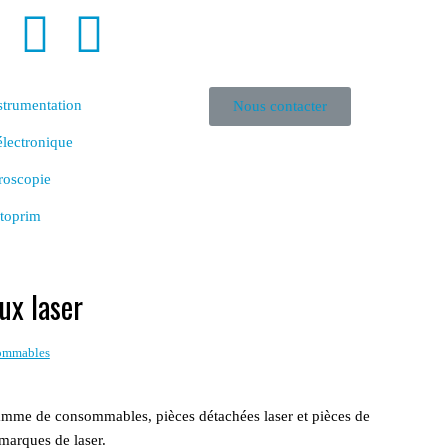
strumentation
Nous contacter
lectronique
roscopie
toprim
ux laser
sommables
mme de consommables, pièces détachées laser et pièces de
marques de laser.