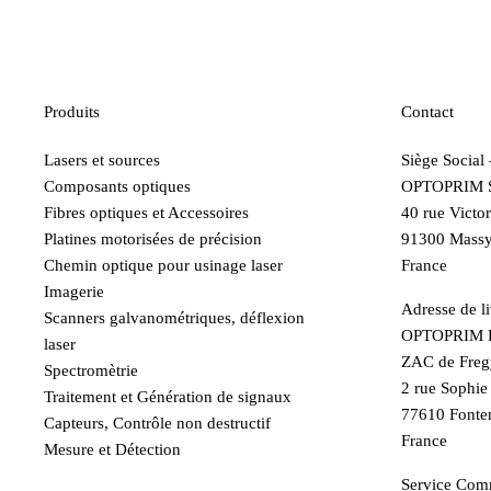
Produits
Contact
Lasers et sources
Siège Social
Composants optiques
OPTOPRIM 
Fibres optiques et Accessoires
40 rue Victo
Platines motorisées de précision
91300 Mass
Chemin optique pour usinage laser
France
Imagerie
Adresse de li
Scanners galvanométriques, déflexion
OPTOPRIM F
laser
ZAC de Freg
Spectromètrie
2 rue Sophi
Traitement et Génération de signaux
77610 Fonte
Capteurs, Contrôle non destructif
France
Mesure et Détection
Service Comm