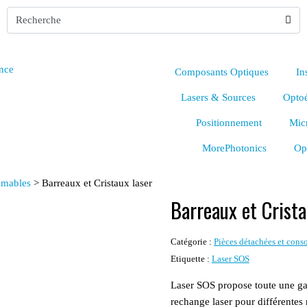
Composants Optiques
In
Lasers & Sources
Optoé
Positionnement
Mic
MorePhotonics
Op
mmables
>
Barreaux et Cristaux laser
Barreaux et Crista
Catégorie :
Pièces détachées et con
Etiquette :
Laser SOS
Laser SOS
propose toute une ga
rechange laser pour différentes 