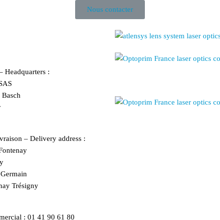
Nous contacter
 – Headquarters :
SAS
r Basch
y
vraison – Delivery address :
ontenay
y
e Germain
nay Trésigny
ercial :
01 41 90 61 80