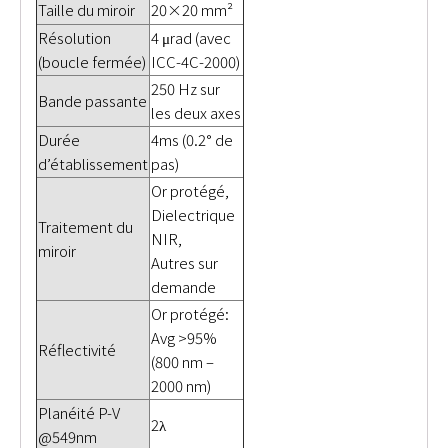
Taille du miroir
20×20 mm²
Résolution
4 μrad (avec
(boucle fermée)
ICC-4C-2000)
250 Hz sur
Bande passante
les deux axes
Durée
4ms (0.2° de
d’établissement
pas)
Or protégé,
Dielectrique
Traitement du
NIR,
miroir
Autres sur
demande
Or protégé:
Avg >95%
Réflectivité
(800 nm –
2000 nm)
Planéité P-V
2λ
@549nm