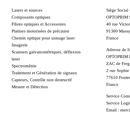
Lasers et sources
Siège Social
Composants optiques
OPTOPRIM 
Fibres optiques et Accessoires
40 rue Victo
Platines motorisées de précision
91300 Mass
Chemin optique pour usinage laser
France
Imagerie
Adresse de li
Scanners galvanométriques, déflexion
OPTOPRIM F
laser
ZAC de Freg
Spectromètrie
2 rue Sophi
Traitement et Génération de signaux
77610 Fonte
Capteurs, Contrôle non destructif
France
Mesure et Détection
Service Comm
Service Logis
Email : merci
contact