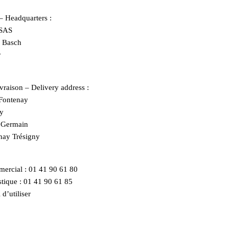
 – Headquarters :
SAS
r Basch
y
vraison – Delivery address :
ontenay
y
e Germain
nay Trésigny
ercial :
01 41 90 61 80
tique :
01 41 90 61 85
 d’utiliser
le formulaire de