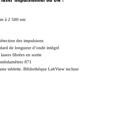
nm à 2 500 nm
z
étection des impulsions
ndard de longueur d’onde intégré
lasers fibrées en sortie
 lambdamètres 871
 une tablette. Bibliothèque LabView incluse