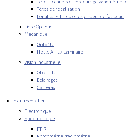
Têtes scanners et moteurs galvanométriques
Têtes de focalisation
Lentilles F-Theta et expanseur de faisceau
Fibre Optique
Mécanique
Opto4U
Hotte A Flux Laminaire
Vision Industrielle
Objectifs
Eclairages
Cameras
Instrumentation
Electronique
Spectroscopie
FTIR
Photométrie /radiométrie