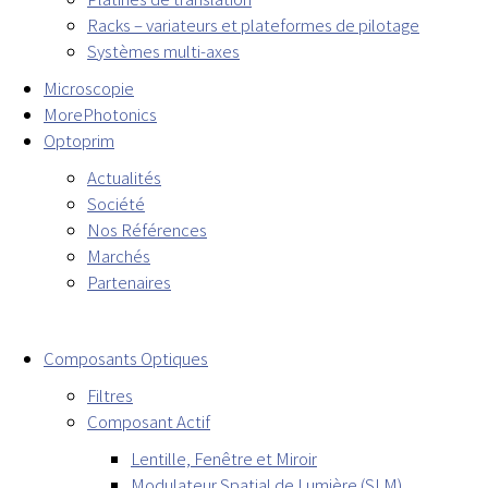
Racks – variateurs et plateformes de pilotage
Systèmes multi-axes
Microscopie
MorePhotonics
Optoprim
Actualités
Société
Nos Références
Marchés
Partenaires
Composants Optiques
Filtres
Composant Actif
Lentille, Fenêtre et Miroir
Modulateur Spatial de Lumière (SLM)