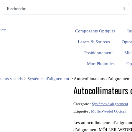
Composants Optiques
In
Lasers & Sources
Optoé
Positionnement
Mic
MorePhotonics
Op
ments visuels
>
Systèmes d'alignement
>
Autocollimateurs d’alignement
Autocollimateurs 
Catégorie :
Systèmes d'alignement
Etiquette :
Möller-Wedel Optical
Les autocollimateurs d’alignem
d’alignement MÖLLER-WEDEL OPT