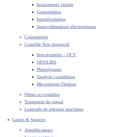
Instruments visuels
Goniomètres
Interféromètres
Autocollimateurs électroniques
Colorimétrie
Contrôle Non destructif
Spectromètre – OCT
OES/LIBS
Phénotypage
Analyse cosmétique
Microphone Optique
Filtres accordables
Traitement du signal
Logiciels de pilotage machines
Lasers & Sources
Amplificateurs