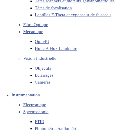
Têtes scanners et moteurs galvanométriques
Têtes de focalisation
Lentilles F-Theta et expanseur de faisceau
Fibre Optique
Mécanique
Opto4U
Hotte A Flux Laminaire
Vision Industrielle
Objectifs
Eclairages
Cameras
Instrumentation
Electronique
Spectroscopie
FTIR
Photométrie /radiométrie