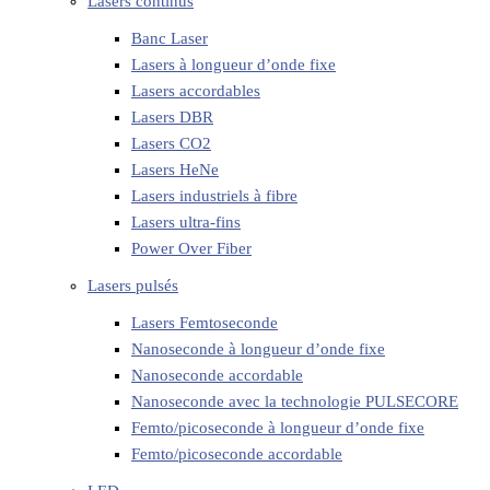
Lasers continus
Banc Laser
Lasers à longueur d’onde fixe
Lasers accordables
Lasers DBR
Lasers CO2
Lasers HeNe
Lasers industriels à fibre
Lasers ultra-fins
Power Over Fiber
Lasers pulsés
Lasers Femtoseconde
Nanoseconde à longueur d’onde fixe
Nanoseconde accordable
Nanoseconde avec la technologie PULSECORE
Femto/picoseconde à longueur d’onde fixe
Femto/picoseconde accordable