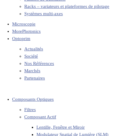
Racks – variateurs et plateformes de pilotage
Systèmes multi-axes
Microscopie
MorePhotonics
Optoprim
Actualités
Société
Nos Références
Marchés
Partenaires
Composants Optiques
Filtres
Composant Actif
Lentille, Fenêtre et Miroir
Modulateur Spatial de Lumière (SLM)