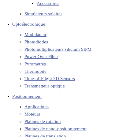
Accessoires
Simulateurs solaires
Optoélectronique
Modulateur
Photodiodes
Photomultiplicateurs silicium SIPM
Power Over Fiber
Pyromètres
Thermopile
Time-of-Flight 3D Sensors
Transmetteur optique
Positionnement
Applications
Moteurs
Platines de rotation
Platines de nano-positionnement
Platines de translation