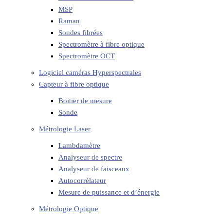
MSP
Raman
Sondes fibrées
Spectromètre à fibre optique
Spectromètre OCT
Logiciel caméras Hyperspectrales
Capteur à fibre optique
Boitier de mesure
Sonde
Métrologie Laser
Lambdamètre
Analyseur de spectre
Analyseur de faisceaux
Autocorrélateur
Mesure de puissance et d’énergie
Métrologie Optique