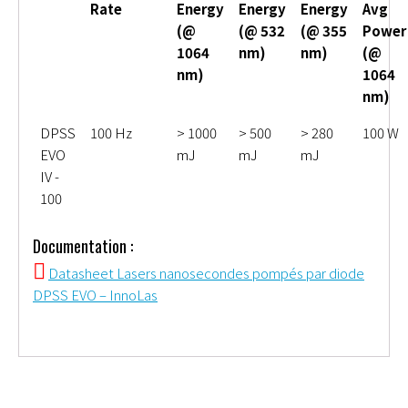
Rate
Energy
Energy
Energy
Avg
(@
(@ 532
(@ 355
Power
1064
nm)
nm)
(@
nm)
1064
nm)
DPSS
100 Hz
> 1000
> 500
> 280
100 W
EVO
mJ
mJ
mJ
IV -
100
Documentation :
Datasheet Lasers nanosecondes pompés par diode
DPSS EVO – InnoLas