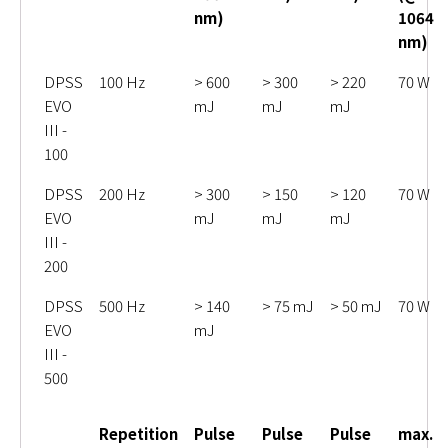
nm)
1064
nm)
DPSS
100 Hz
> 600
> 300
> 220
70 W
EVO
mJ
mJ
mJ
III -
100
DPSS
200 Hz
> 300
> 150
> 120
70 W
EVO
mJ
mJ
mJ
III -
200
DPSS
500 Hz
> 140
> 75 mJ
> 50 mJ
70 W
EVO
mJ
III -
500
Repetition
Pulse
Pulse
Pulse
max.