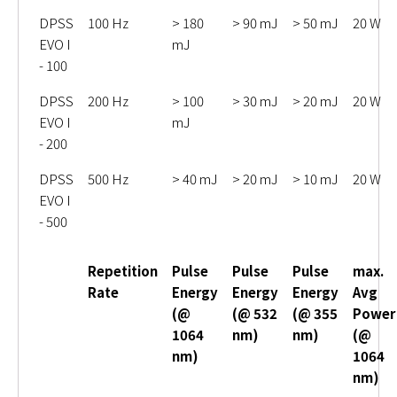
DPSS
100 Hz
> 180
> 90 mJ
> 50 mJ
20 W
EVO I
mJ
- 100
DPSS
200 Hz
> 100
> 30 mJ
> 20 mJ
20 W
EVO I
mJ
- 200
DPSS
500 Hz
> 40 mJ
> 20 mJ
> 10 mJ
20 W
EVO I
- 500
Repetition
Pulse
Pulse
Pulse
max.
Rate
Energy
Energy
Energy
Avg
(@
(@ 532
(@ 355
Power
1064
nm)
nm)
(@
nm)
1064
nm)