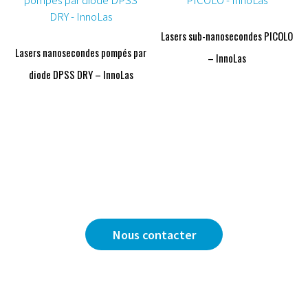
Lasers sub-nanosecondes PICOLO
Lasers nanosecondes pompés par
– InnoLas
diode DPSS DRY – InnoLas
Vous avez une question ?
Nous sommes là pour y répondre.
Nous contacter