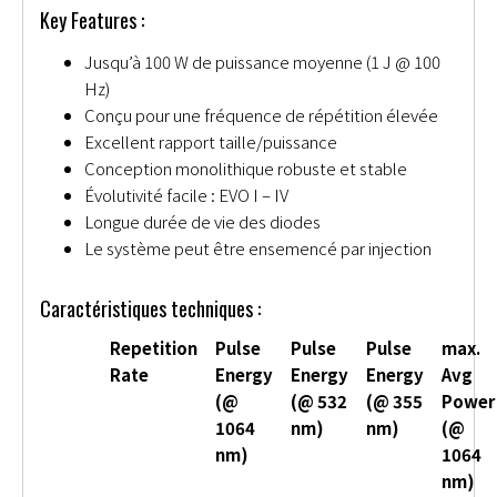
Key Features :
Jusqu’à 100 W de puissance moyenne (1 J @ 100
Hz)
Conçu pour une fréquence de répétition élevée
Excellent rapport taille/puissance
Conception monolithique robuste et stable
Évolutivité facile : EVO I – IV
Longue durée de vie des diodes
Le système peut être ensemencé par injection
Caractéristiques techniques :
Repetition
Pulse
Pulse
Pulse
max.
Rate
Energy
Energy
Energy
Avg
(@
(@ 532
(@ 355
Power
1064
nm)
nm)
(@
nm)
1064
nm)