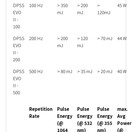
DPSS
100 Hz
> 350
> 200
>
45 W
EVO
mJ
mJ
120mJ
II -
100
DPSS
200 Hz
> 200
> 120
> 70 mJ
44 W
EVO
mJ
mJ
II -
200
DPSS
500 Hz
> 80 mJ
> 35 mJ
> 20 mJ
40 W
EVO
II -
500
Repetition
Pulse
Pulse
Pulse
max.
Rate
Energy
Energy
Energy
Avg
(@
(@ 532
(@ 355
Power
1064
nm)
nm)
(@