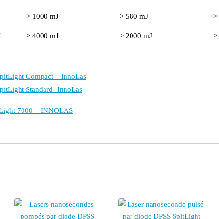
J
> 1000 mJ
> 580 mJ
>
J
> 4000 mJ
> 2000 mJ
>
SpitLight Compact – InnoLas
pitLight Standard- InnoLas
itLight 7000 – INNOLAS