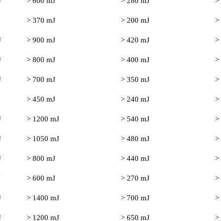
J
> 600 mJ
> 280 mJ
>
> 370 mJ
> 200 mJ
>
J
> 900 mJ
> 420 mJ
>
J
> 800 mJ
> 400 mJ
>
J
> 700 mJ
> 350 mJ
>
> 450 mJ
> 240 mJ
>
J
> 1200 mJ
> 540 mJ
>
J
> 1050 mJ
> 480 mJ
>
J
> 800 mJ
> 440 mJ
>
J
> 600 mJ
> 270 mJ
>
J
> 1400 mJ
> 700 mJ
>
J
> 1200 mJ
> 650 mJ
>