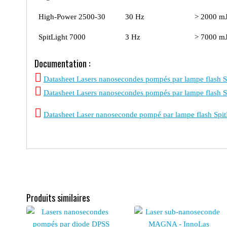
High-Power 2500-30
30 Hz
> 2000 m
SpitLight 7000
3 Hz
> 7000 m
Documentation :
Datasheet Lasers nanosecondes pompés par lampe flash 
Datasheet Lasers nanosecondes pompés par lampe flash S
Datasheet Laser nanoseconde pompé par lampe flash Sp
Produits similaires