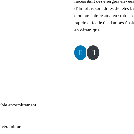
nécessitant des énergies élevé
d’InnoLas sont dotés de têtes las
structures de résonateur robuste
rapide et facile des lampes fla
en céramique.
 faible encombrement
n céramique