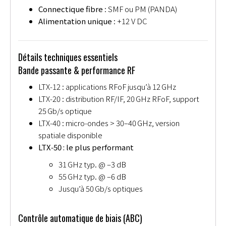
Connectique fibre
: SMF ou PM (PANDA)
Alimentation unique
: +12 V DC
Détails techniques essentiels
Bande passante & performance RF
LTX‑12 : applications RFoF jusqu’à 12 GHz
LTX‑20 : distribution RF/IF, 20 GHz RFoF, support
25 Gb/s optique
LTX‑40 : micro‑ondes > 30–40 GHz, version
spatiale disponible
LTX‑50 : le plus performant
31 GHz typ. @ –3 dB
55 GHz typ. @ –6 dB
Jusqu’à 50 Gb/s optiques
Contrôle automatique de biais (ABC)