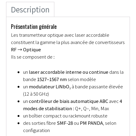
Description
Présentation générale
Les transmetteur optique avec laser accordable
constituent la gamme la plus avancée de convertisseurs
RF → Optique
Ils se composent de :
un
laser accordable interne ou continue
dans la
bande
1527–1567 nm
selon modèle
un
modulateur LiNbO₃
à bande passante élevée
(12 à 50 GHz)
un
contrôleur de biais automatique ABC
avec
4
modes de stabilisation
: Q+, Q–, Min, Max
un boîtier compact ou rackmount robuste
des sorties fibre
SMF‑28
ou
PM PANDA
, selon
configuration