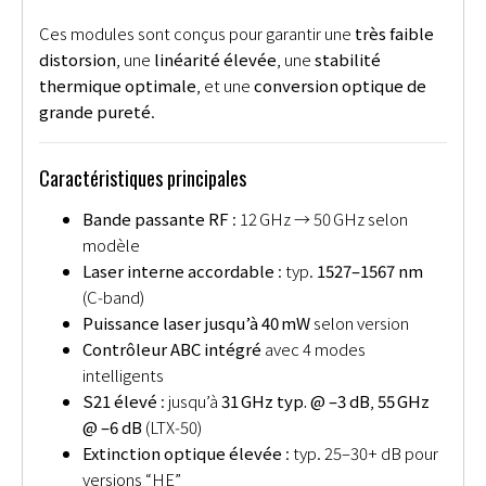
Ces modules sont conçus pour garantir une
très faible
distorsion
, une
linéarité élevée
, une
stabilité
thermique optimale
, et une
conversion optique de
grande pureté
.
Caractéristiques principales
Bande passante RF
: 12 GHz → 50 GHz selon
modèle
Laser interne accordable
: typ.
1527–1567 nm
(C‑band)
Puissance laser jusqu’à 40 mW
selon version
Contrôleur ABC intégré
avec 4 modes
intelligents
S21 élevé
: jusqu’à
31 GHz typ. @ –3 dB
,
55 GHz
@ –6 dB
(LTX‑50)
Extinction optique élevée
: typ. 25–30+ dB pour
versions “HE”