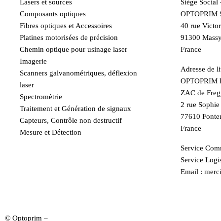
Lasers et sources
Siège Social
Composants optiques
OPTOPRIM 
Fibres optiques et Accessoires
40 rue Victo
Platines motorisées de précision
91300 Mass
Chemin optique pour usinage laser
France
Imagerie
Adresse de li
Scanners galvanométriques, déflexion
OPTOPRIM F
laser
ZAC de Freg
Spectromètrie
2 rue Sophi
Traitement et Génération de signaux
77610 Fonte
Capteurs, Contrôle non destructif
France
Mesure et Détection
Service Comm
Service Logis
Email : merci
contact
© Optoprim –
Mentions Légales