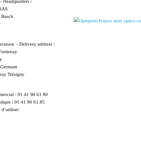
 – Headquarters :
SAS
r Basch
y
vraison – Delivery address :
ontenay
y
e Germain
nay Trésigny
ercial :
01 41 90 61 80
tique :
01 41 90 61 85
 d’utiliser
le formulaire de