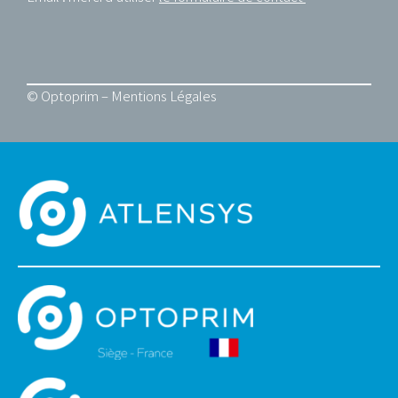
© Optoprim –
Mentions Légales