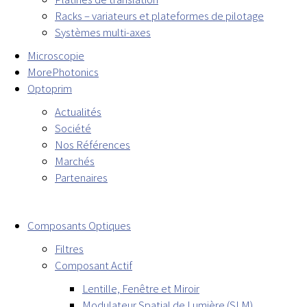
Racks – variateurs et plateformes de pilotage
Systèmes multi-axes
Microscopie
MorePhotonics
Optoprim
Actualités
Société
Nos Références
Marchés
Partenaires
Composants Optiques
Filtres
Composant Actif
Lentille, Fenêtre et Miroir
Modulateur Spatial de Lumière (SLM)