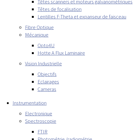
Têtes scanners et moteurs galvanométriques
Têtes de focalisation
Lentilles F-Theta et expanseur de faisceau
Fibre Optique
Mécanique
Opto4U
Hotte A Flux Laminaire
Vision Industrielle
Objectifs
Eclairages
Cameras
Instrumentation
Electronique
Spectroscopie
FTIR
Photométrie /radiométrie