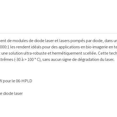
t de modules de diode laser et lasers pompés par diode, dans un bo
 000:1 les rendent idéals pour des applications en bio-imagerie en t
nt une solution ultra-robuste et hermétiquement scellée. Cette te
rêmes (-30 à > 100 ° C), sans aucun signe de dégradation du laser.
W pour le 06-HPLD
de diode laser