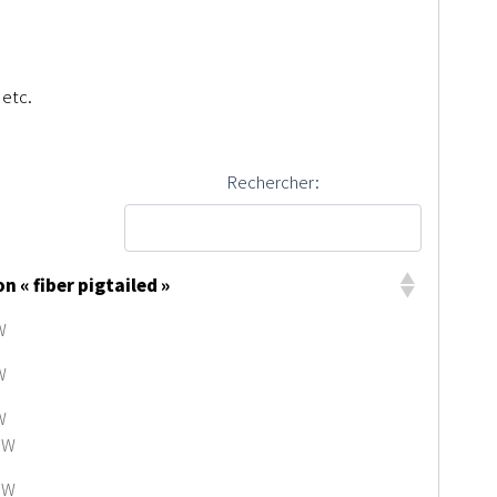
 etc.
Rechercher:
n « fiber pigtailed »
W
W
W
mW
mW