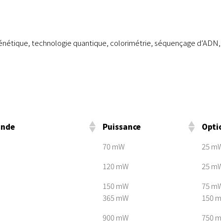
génétique, technologie quantique, colorimétrie, séquençage d’ADN,
onde
Puissance
Optio
70 mW
25 m
120 mW
25 m
150 mW
75 m
365 mW
150 
900 mW
750 