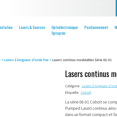
entation
Lasers & Sources
Optoélectronique
Positionnement
M
Optoprim
s
>
Lasers à longueur d’onde fixe
>
Lasers continus modulables Série 06-01
Lasers continus m
Catégorie :
Lasers à longueur d’ond
Etiquette :
Cobolt
La série 06-01 Cobolt se com
Pumped Laser) continus ainsi
dans un format compact et fac