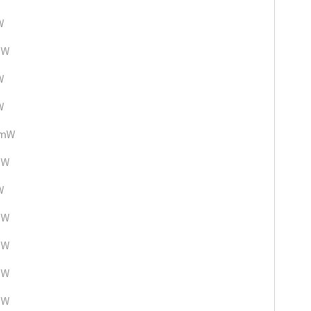
W
mW
W
W
 mW
mW
W
mW
mW
mW
mW