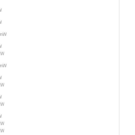
W
W
 mW
W
mW
 mW
W
mW
W
mW
W
mW
mW