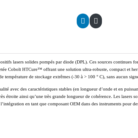
ositifs lasers solides pompés par diode (DPL). Ces sources continues f
evetée Cobolt HTCure™ offrant une solution ultra-robuste, compact et h
e température de stockage extrêmes (-30 à > 100 ° C), sans aucun signe
ualité avec des caractéristiques stables (en longueur d’onde et en puis
rès étroite ainsi qu’une très grande longueur de cohérence. Les lasers s
ou à l’intégration en tant que composant OEM dans des instruments pour de