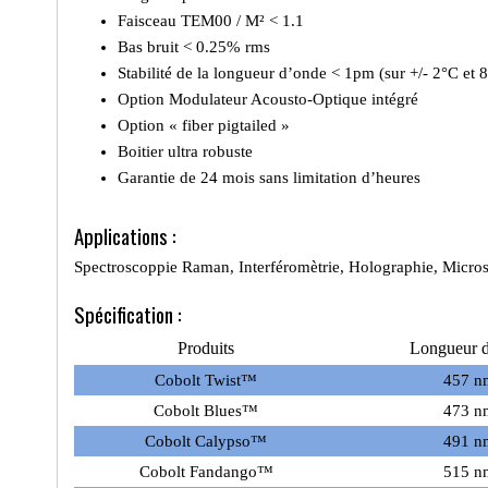
Faisceau TEM00 / M² < 1.1
Bas bruit < 0.25% rms
Stabilité de la longueur d’onde < 1pm (sur +/- 2°C et 
Option Modulateur Acousto-Optique intégré
Option « fiber pigtailed »
Boitier ultra robuste
Garantie de 24 mois sans limitation d’heures
Applications :
Spectroscoppie Raman, Interféromètrie, Holographie, Micros
Spécification :
Produits
Longueur 
Cobolt Twist™
457 n
Cobolt Blues™
473 n
Cobolt Calypso™
491 n
Cobolt Fandango™
515 n