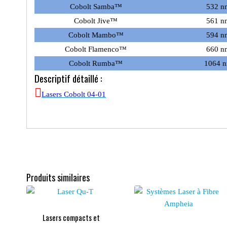
Cobolt Samba™
532 n
Cobolt Jive™
561 n
Cobolt Mambo™
594 n
Cobolt Flamenco™
660 n
Cobolt Rumba™
1064 
Descriptif détaillé :
Lasers Cobolt 04-01
Produits similaires
Lasers compacts et