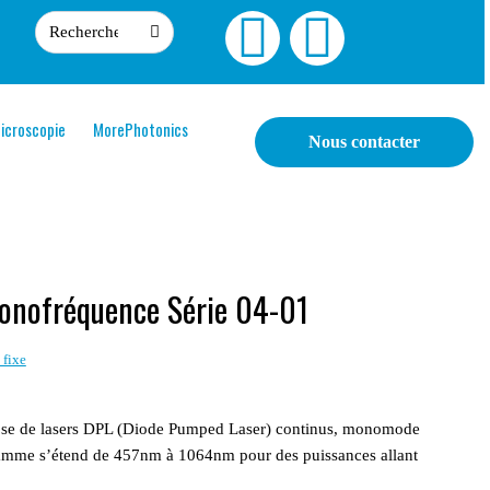
icroscopie
MorePhotonics
Nous contacter
monofréquence Série 04-01
 fixe
ose de lasers DPL (Diode Pumped Laser) continus, monomode
gamme s’étend de 457nm à 1064nm pour des puissances allant