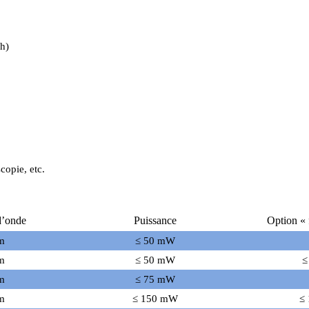
8h)
copie, etc.
d’onde
Puissance
Option « 
m
≤ 50 mW
m
≤ 50 mW
≤
m
≤ 75 mW
m
≤ 150 mW
≤