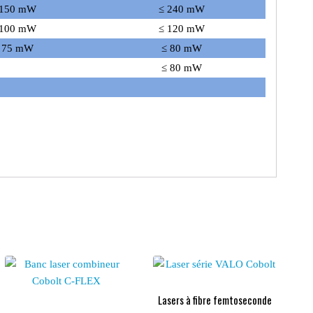
 150 mW
≤ 240 mW
 100 mW
≤ 120 mW
 75 mW
≤ 80 mW
≤ 80 mW
Lasers à fibre femtoseconde