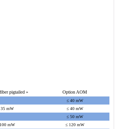
fiber pigtailed »
Option AOM
≤ 40 mW
 35 mW
≤ 40 mW
≤ 50 mW
 100 mW
≤ 120 mW