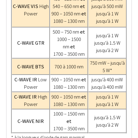
C-WAVE VIS
High
540 – 650 nm
et
jusqu’à 500 mW
Power
900 – 1050 nm
et
jusqu’à 1 W
1080 – 1300 nm
jusqu’à 1 W
500 – 750 nm
et
jusqu’à 1 W
1000 – 1500
C-WAVE GTR
jusqu’à 1.5 W
nm
et
jusqu’à 2 W
1700 – 3500 nm
750 mW – jusqu’à
C-WAVE BTS
700 à 1000 nm
5 W*
C-WAVE IR
Low
900 – 1050 nm
et
jusqu’à 400 mW
Power
1080 – 1300 nm
jusqu’à 400 mW
C-WAVE IR
High
900 – 1050 nm
et
jusqu’à 1 W
Power
1080 – 1300 nm
jusqu’à 1 W
1000 – 1500 nm
jusqu’à 1.5 W
C-WAVE NIR
et
jusqu’à 2 W
1700 – 3500 nm
* à la longueur d’onde de gain maximal