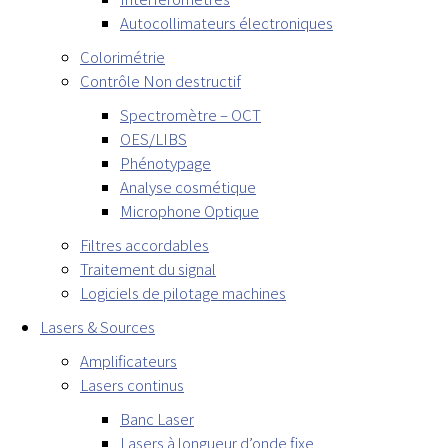
Autocollimateurs électroniques
Colorimétrie
Contrôle Non destructif
Spectromètre – OCT
OES/LIBS
Phénotypage
Analyse cosmétique
Microphone Optique
Filtres accordables
Traitement du signal
Logiciels de pilotage machines
Lasers & Sources
Amplificateurs
Lasers continus
Banc Laser
Lasers à longueur d’onde fixe