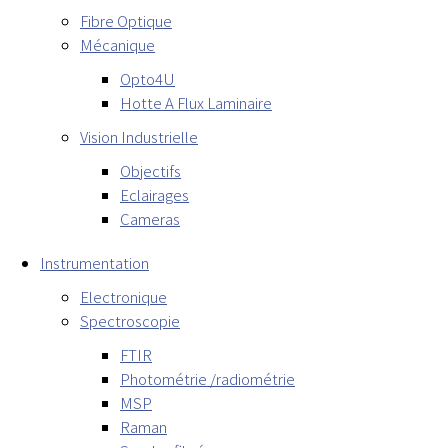
Fibre Optique
Mécanique
Opto4U
Hotte A Flux Laminaire
Vision Industrielle
Objectifs
Eclairages
Cameras
Instrumentation
Electronique
Spectroscopie
FTIR
Photométrie /radiométrie
MSP
Raman